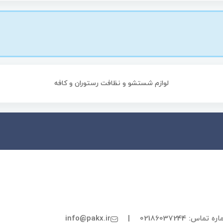
لوازم شستشو و نظافت رستوران و کافه
ه تماس: 02186037244
|
info@pakx.ir