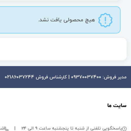
هیچ محصولی یافت نشد.
مدیر فروش: 09370037400 | کارشناس فروش 02186037244
سایت ما
پاسخگویی تلفنی از شنبه تا پنجشنبه ساعت 9 الی 24
|
شمار